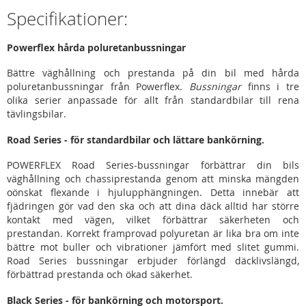
Specifikationer:
Powerflex hårda poluretanbussningar
Bättre väghållning och prestanda på din bil med hårda
poluretanbussningar från Powerflex.
Bussningar
finns i tre
olika serier anpassade för allt från standardbilar till rena
tävlingsbilar.
Road Series - för standardbilar och lättare bankörning.
POWERFLEX Road Series-bussningar förbättrar din bils
väghållning och chassiprestanda genom att minska mängden
oönskat flexande i hjulupphängningen. Detta innebär att
fjädringen gör vad den ska och att dina däck alltid har större
kontakt med vägen, vilket förbättrar säkerheten och
prestandan. Korrekt framprovad polyuretan är lika bra om inte
bättre mot buller och vibrationer jämfört med slitet gummi.
Road Series bussningar erbjuder förlängd däcklivslängd,
förbättrad prestanda och ökad säkerhet.
Black Series - för bankörning och motorsport.