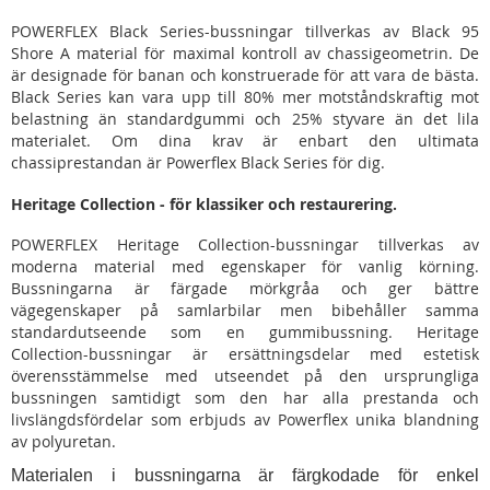
POWERFLEX Black Series-bussningar tillverkas av Black 95
Shore A material för maximal kontroll av chassigeometrin. De
är designade för banan och konstruerade för att vara de bästa.
Black Series kan vara upp till 80% mer motståndskraftig mot
belastning än standardgummi och 25% styvare än det lila
materialet. Om dina krav är enbart den ultimata
chassiprestandan är Powerflex Black Series för dig.
Heritage Collection - för klassiker och restaurering.
POWERFLEX Heritage Collection-bussningar tillverkas av
moderna material med egenskaper för vanlig körning.
Bussningarna är färgade mörkgråa och ger bättre
vägegenskaper på samlarbilar men bibehåller samma
standardutseende som en gummibussning. Heritage
Collection-bussningar är ersättningsdelar med estetisk
överensstämmelse med utseendet på den ursprungliga
bussningen samtidigt som den har alla prestanda och
livslängdsfördelar som erbjuds av Powerflex unika blandning
av polyuretan.
Materialen i bussningarna är färgkodade för enkel