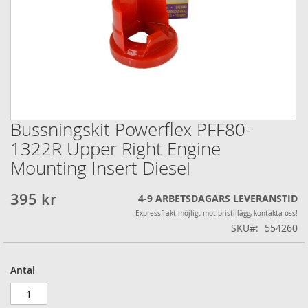
Bussningskit Powerflex PFF80-
Hoppa
till
1322R Upper Right Engine
början
Mounting Insert Diesel
av
bildgalleriet
395 kr
4-9 ARBETSDAGARS LEVERANSTID
Expressfrakt möjligt mot pristillägg, kontakta oss!
SKU
554260
Antal