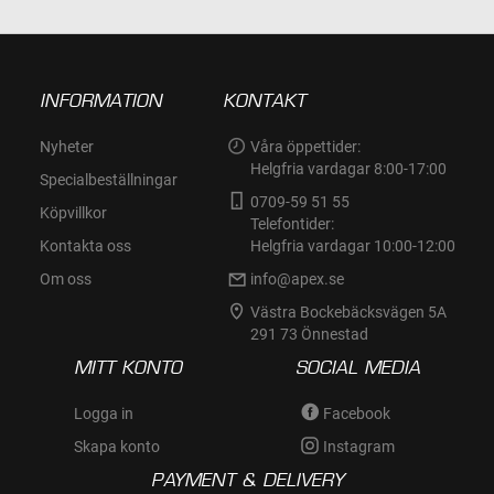
INFORMATION
KONTAKT
Nyheter
Våra öppettider:
Helgfria vardagar 8:00-17:00
Specialbeställningar
0709-59 51 55
Köpvillkor
Telefontider:
Kontakta oss
Helgfria vardagar 10:00-12:00
Om oss
info@apex.se
Västra Bockebäcksvägen 5A
291 73 Önnestad
MITT KONTO
SOCIAL MEDIA
Logga in
Facebook
Skapa konto
Instagram
PAYMENT & DELIVERY