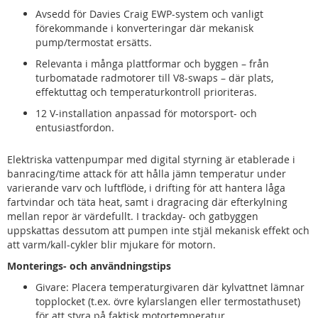
Avsedd för Davies Craig EWP-system och vanligt
förekommande i konverteringar där mekanisk
pump/termostat ersätts.
Relevanta i många plattformar och byggen – från
turbomatade radmotorer till V8-swaps – där plats,
effektuttag och temperaturkontroll prioriteras.
12 V-installation anpassad för motorsport- och
entusiastfordon.
Elektriska vattenpumpar med digital styrning är etablerade i
banracing/time attack för att hålla jämn temperatur under
varierande varv och luftflöde, i drifting för att hantera låga
fartvindar och täta heat, samt i dragracing där efterkylning
mellan repor är värdefullt. I trackday- och gatbyggen
uppskattas dessutom att pumpen inte stjäl mekanisk effekt och
att varm/kall-cykler blir mjukare för motorn.
Monterings- och användningstips
Givare: Placera temperaturgivaren där kylvattnet lämnar
topplocket (t.ex. övre kylarslangen eller termostathuset)
för att styra på faktisk motortemperatur.