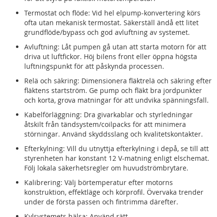
Termostat och flöde: Vid hel elpump-konvertering körs
ofta utan mekanisk termostat. Säkerställ ändå ett litet
grundflöde/bypass och god avluftning av systemet.
Avluftning: Låt pumpen gå utan att starta motorn för att
driva ut luftfickor. Höj bilens front eller öppna högsta
luftningspunkt för att påskynda processen.
Relä och säkring: Dimensionera fläktrelä och säkring efter
fläktens startström. Ge pump och fläkt bra jordpunkter
och korta, grova matningar för att undvika spänningsfall.
Kabelförläggning: Dra givarkablar och styrledningar
åtskilt från tändsystem/coilpacks för att minimera
störningar. Använd skyddsslang och kvalitetskontakter.
Efterkylning: Vill du utnyttja efterkylning i depå, se till att
styrenheten har konstant 12 V-matning enligt elschemat.
Följ lokala säkerhetsregler om huvudströmbrytare.
Kalibrering: Välj börtemperatur efter motorns
konstruktion, effektläge och körprofil. Övervaka trender
under de första passen och fintrimma därefter.
Kylsystemets hälsa: Använd rätt