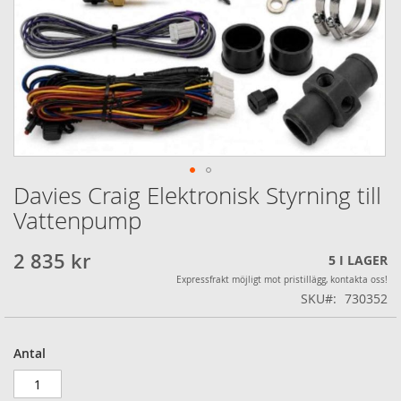
Davies Craig Elektronisk Styrning till
Hoppa
till
Vattenpump
början
av
2 835 kr
5
I LAGER
bildgalleriet
Expressfrakt möjligt mot pristillägg, kontakta oss!
SKU
730352
Antal