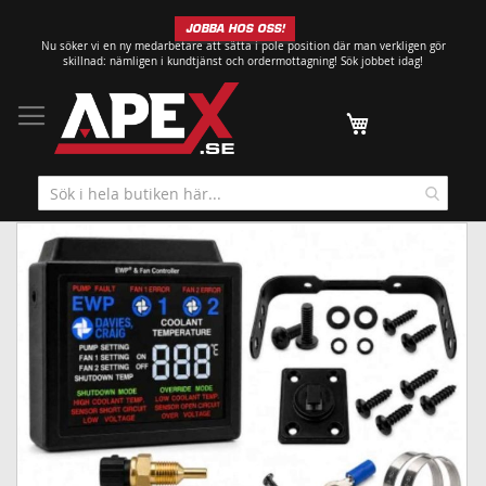
Hoppa
JOBBA HOS OSS!
till
Nu söker vi en ny medarbetare att sätta i pole position där man verkligen gör
innehållet
skillnad: nämligen i kundtjänst och ordermottagning!
Sök jobbet idag!
Min kundvagn
Hoppa
till
slutet
av
bildgalleriet