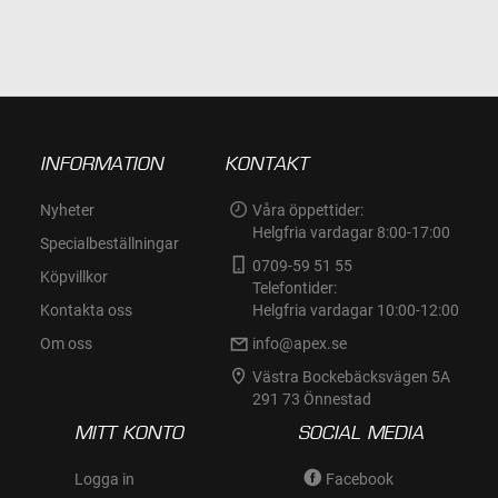
ÖNSKELISTA
INFORMATION
KONTAKT
Nyheter
Våra öppettider:
Helgfria vardagar 8:00-17:00
Specialbeställningar
0709-59 51 55
Köpvillkor
Telefontider:
Kontakta oss
Helgfria vardagar 10:00-12:00
Om oss
info@apex.se
Västra Bockebäcksvägen 5A
291 73 Önnestad
MITT KONTO
SOCIAL MEDIA
Logga in
Facebook