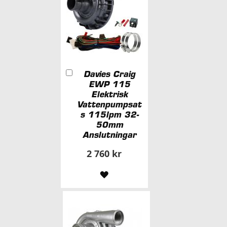
Lägg
Davies Craig
i
EWP 115
kundvagn
Elektrisk
Vattenpumpsat
s 115lpm 32-
50mm
Anslutningar
2 760 kr
LÄGG
TILL
I
ÖNSKELISTA