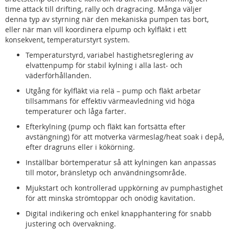
time attack till drifting, rally och dragracing. Många väljer
denna typ av styrning när den mekaniska pumpen tas bort,
eller när man vill koordinera elpump och kylfläkt i ett
konsekvent, temperaturstyrt system.
Temperaturstyrd, variabel hastighetsreglering av
elvattenpump för stabil kylning i alla last- och
väderförhållanden.
Utgång för kylfläkt via relä – pump och fläkt arbetar
tillsammans för effektiv värmeavledning vid höga
temperaturer och låga farter.
Efterkylning (pump och fläkt kan fortsätta efter
avstängning) för att motverka värmeslag/heat soak i depå,
efter dragruns eller i kökörning.
Inställbar börtemperatur så att kylningen kan anpassas
till motor, bränsletyp och användningsområde.
Mjukstart och kontrollerad uppkörning av pumphastighet
för att minska strömtoppar och onödig kavitation.
Digital indikering och enkel knapphantering för snabb
justering och övervakning.