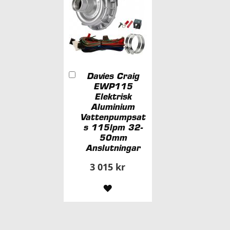
Lägg
Davies Craig
i
EWP115
kundvagn
Elektrisk
Aluminium
Vattenpumpsat
s 115lpm 32-
50mm
Anslutningar
3 015 kr
LÄGG
TILL
I