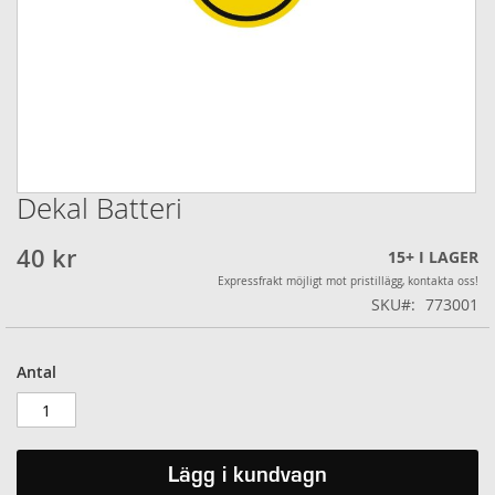
Dekal Batteri
Hoppa
till
början
40 kr
15+
I LAGER
av
Expressfrakt möjligt mot pristillägg, kontakta oss!
bildgalleriet
SKU
773001
Antal
Lägg i kundvagn