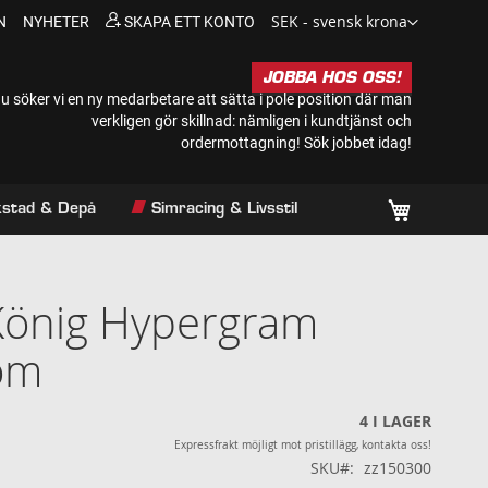
Valuta
SEK - svensk krona
N
NYHETER
SKAPA ETT KONTO
JOBBA HOS OSS!
u söker vi en ny medarbetare att sätta i pole position där man
verkligen gör skillnad: nämligen i kundtjänst och
ordermottagning!
Sök jobbet idag!
Min kundv
rkstad & Depå
Simracing & Livsstil
König Hypergram
om
4
I LAGER
Expressfrakt möjligt mot pristillägg, kontakta oss!
SKU
zz150300