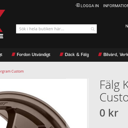
LOGGA IN
INFORMATIO
N
gt
Fordon Utvändigt
Däck & Fälg
Bilvård, Ve
pergram Custom
Fälg 
Cust
0 kr