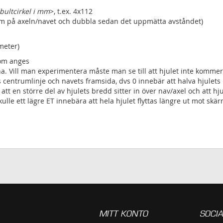
bultcirkel i mm
>, t.ex. 4x112
rum på axeln/navet och dubbla sedan det uppmätta avståndet)
meter)
som anges
na. Vill man experimentera måste man se till att hjulet inte kommer 
s centrumlinje och navets framsida, dvs 0 innebär att halva hjulets 
r att en större del av hjulets bredd sitter in över nav/axel och att
le ett lägre ET innebära att hela hjulet flyttas längre ut mot skär
MITT KONTO
SOCIA