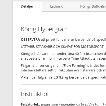
Detaljer
Lathund
Königs Bultdeln
König Hypergram
OBSERVERA
att priset för varierar beroende på speci
LÄTTARE. STARKARE OCH SKAPAT FÖR MOTORSPORT
König och Advanti har under sina 40 år i branschen d
snabbaste bilar inom inte bara Time Attack utan äv
Fälgarna tillverkas genom "Flow Forming" där det form
inte bara lättare sett till vikt utan även starkare och
Vikten per fälg är ca 5,3-8,8 kg beroende på specifikat
Instruktion
Fälgstorlek:
anges som <
diameter
>x<
bredd
> i tum, t