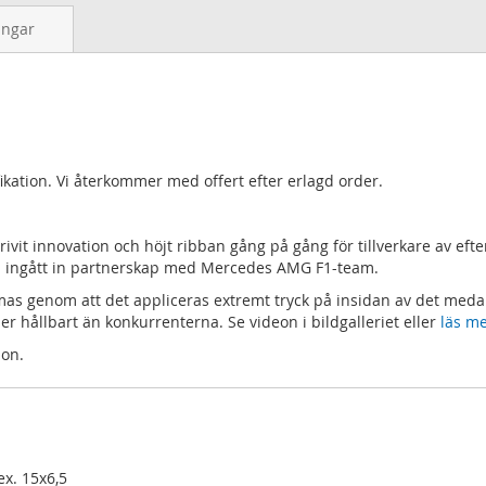
ingar
fikation. Vi återkommer med offert efter erlagd order.
rivit innovation och höjt ribban gång på gång för tillverkare av e
en ingått in partnerskap med Mercedes AMG F1-team.
as genom att det appliceras extremt tryck på insidan av det medans
 mer hållbart än konkurrenterna. Se videon i bildgalleriet eller
läs me
ion.
.ex. 15x6,5