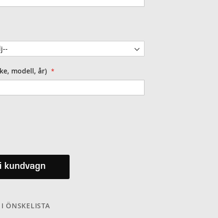
ke, modell, år)
i kundvagn
 I ÖNSKELISTA