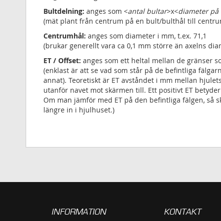
Bultdelning:
anges som <
antal bultar
>x<
diameter på 
(mät plant från centrum på en bult/bulthål till cent
Centrumhål:
anges som diameter i mm, t.ex. 71,1
(brukar generellt vara ca 0,1 mm större än axelns dia
ET / Offset:
anges som ett heltal mellan de gränser 
(enklast är att se vad som står på de befintliga fälgar
annat). Teoretiskt är ET avståndet i mm mellan hjulet
utanför navet mot skärmen till. Ett positivt ET betyde
Om man jämför med ET på den befintliga fälgen, så skul
längre in i hjulhuset.)
INFORMATION
KONTAKT