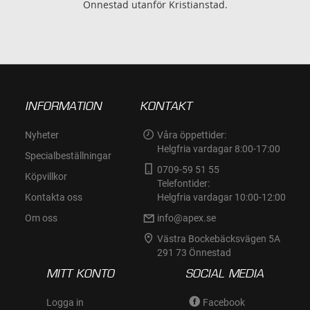
Önnestad utanför Kristianstad.
INFORMATION
KONTAKT
Nyheter
Våra öppettider:
Helgfria vardagar 8:00-17:00
Specialbeställningar
0709-59 51 55
Köpvillkor
Telefontider:
Kontakta oss
Helgfria vardagar 10:00-12:00
Om oss
info@apex.se
Västra Bockebäcksvägen 5A
291 73 Önnestad
MITT KONTO
SOCIAL MEDIA
Logga in
Facebook