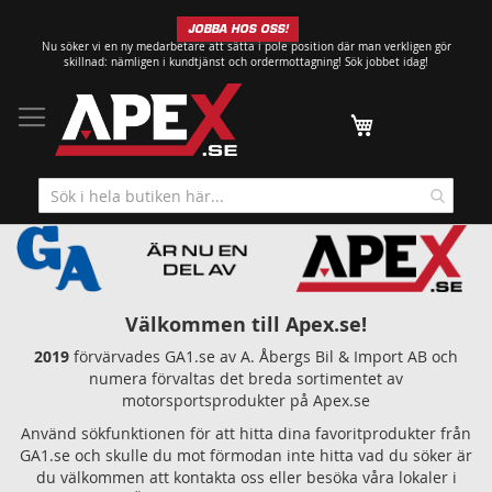
Hoppa
JOBBA HOS OSS!
till
Nu söker vi en ny medarbetare att sätta i pole position där man verkligen gör
innehållet
skillnad: nämligen i kundtjänst och ordermottagning!
Sök jobbet idag!
Min kundvagn
Välkommen till Apex.se!
2019
förvärvades GA1.se av A. Åbergs Bil & Import AB och
numera förvaltas det breda sortimentet av
motorsportsprodukter på Apex.se
Använd sökfunktionen för att hitta dina favoritprodukter från
GA1.se och skulle du mot förmodan inte hitta vad du söker är
du välkommen att kontakta oss eller besöka våra lokaler i