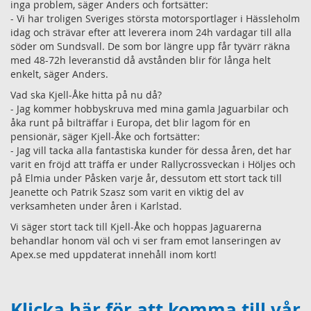
inga problem, säger Anders och fortsätter:
- Vi har troligen Sveriges största motorsportlager i Hässleholm
idag och strävar efter att leverera inom 24h vardagar till alla
söder om Sundsvall. De som bor längre upp får tyvärr räkna
med 48-72h leveranstid då avstånden blir för långa helt
enkelt, säger Anders.
Vad ska Kjell-Åke hitta på nu då?
- Jag kommer hobbyskruva med mina gamla Jaguarbilar och
åka runt på bilträffar i Europa, det blir lagom för en
pensionär, säger Kjell-Åke och fortsätter:
- Jag vill tacka alla fantastiska kunder för dessa åren, det har
varit en fröjd att träffa er under Rallycrossveckan i Höljes och
på Elmia under Påsken varje år, dessutom ett stort tack till
Jeanette och Patrik Szasz som varit en viktig del av
verksamheten under åren i Karlstad.
Vi säger stort tack till Kjell-Åke och hoppas Jaguarerna
behandlar honom väl och vi ser fram emot lanseringen av
Apex.se med uppdaterat innehåll inom kort!
Klicka här för att komma till vår