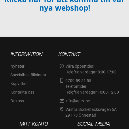
nya webshop!
INFORMATION
KONTAKT
Nyheter
Våra öppettider:
Helgfria vardagar 8:00-17:00
Specialbeställningar
0709-59 51 55
Köpvillkor
Telefontider:
Kontakta oss
Helgfria vardagar 10:00-12:00
Om oss
info@apex.se
Västra Bockebäcksvägen 5A
291 73 Önnestad
MITT KONTO
SOCIAL MEDIA