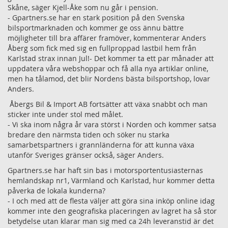
Skåne, säger Kjell-Åke som nu går i pension.
- Gpartners.se har en stark position på den Svenska
bilsportmarknaden och kommer ge oss ännu bättre
möjligheter till bra affärer framöver, kommenterar Anders
Åberg som fick med sig en fullproppad lastbil hem från
Karlstad strax innan Jul!- Det kommer ta ett par månader att
uppdatera våra webshoppar och få alla nya artiklar online,
men ha tålamod, det blir Nordens bästa bilsportshop, lovar
Anders.
Åbergs Bil & Import AB fortsätter att växa snabbt och man
sticker inte under stol med målet.
- Vi ska inom några år vara störst i Norden och kommer satsa
bredare den närmsta tiden och söker nu starka
samarbetspartners i grannländerna för att kunna växa
utanför Sveriges gränser också, säger Anders.
Gpartners.se har haft sin bas i motorsportentusiasternas
hemlandskap nr1, Värmland och Karlstad, hur kommer detta
påverka de lokala kunderna?
- I och med att de flesta väljer att göra sina inköp online idag
kommer inte den geografiska placeringen av lagret ha så stor
betydelse utan klarar man sig med ca 24h leveranstid är det