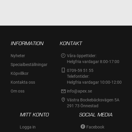
INFORMATION
KONTAKT
Nyheter
Våra öppettider:
Helgfria vardagar 8:00-17:00
Specialbeställningar
0709-59 51 55
Köpvillkor
Telefontider:
Kontakta oss
Helgfria vardagar 10:00-12:00
Om oss
info@apex.se
Västra Bockebäcksvägen 5A
291 73 Önnestad
MITT KONTO
SOCIAL MEDIA
Logga in
Facebook