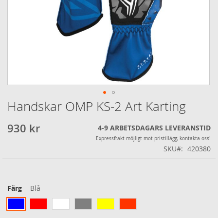
Handskar OMP KS-2 Art Karting
Hoppa
till
början
930 kr
4-9 ARBETSDAGARS LEVERANSTID
av
Expressfrakt möjligt mot pristillägg, kontakta oss!
bildgalleriet
SKU
420380
Färg
Blå