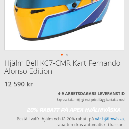
Hjälm Bell KC7-CMR Kart Fernando
Hoppa
till
Alonso Edition
början
av
12 590 kr
bildgalleriet
4-9 ARBETSDAGARS LEVERANSTID
Expressfrakt möjligt mot pristillägg, kontakta oss!
20% RABATT PÅ APEX HJÄLMVÄSKA
Beställ valfri hjälm och få 20% rabatt på
vår hjälmväska
,
rabatten dras automatiskt i kassan.