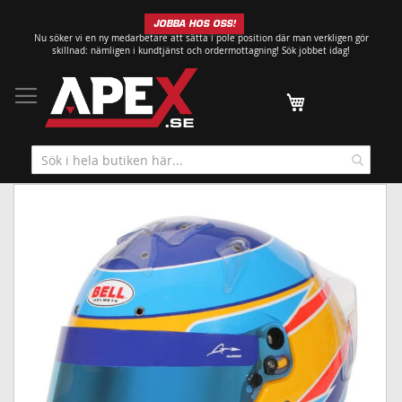
Hoppa
JOBBA HOS OSS!
till
Nu söker vi en ny medarbetare att sätta i pole position där man verkligen gör
innehållet
skillnad: nämligen i kundtjänst och ordermottagning!
Sök jobbet idag!
Min kundvagn
Hoppa
till
slutet
av
bildgalleriet