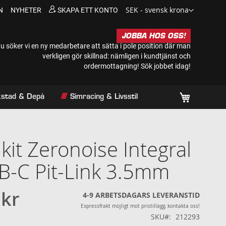
Valuta
SEK - svensk krona
N
NYHETER
SKAPA ETT KONTO
JOBBA HOS OSS!
u söker vi en ny medarbetare att sätta i pole position där man
verkligen gör skillnad: nämligen i kundtjänst och
ordermottagning!
Sök jobbet idag!
Min kundv
rkstad & Depå
Simracing & Livsstil
kit Zeronoise Integral
-C Pit-Link 3.5mm
 kr
4-9 ARBETSDAGARS LEVERANSTID
Expressfrakt möjligt mot pristillägg, kontakta oss!
SKU
212293