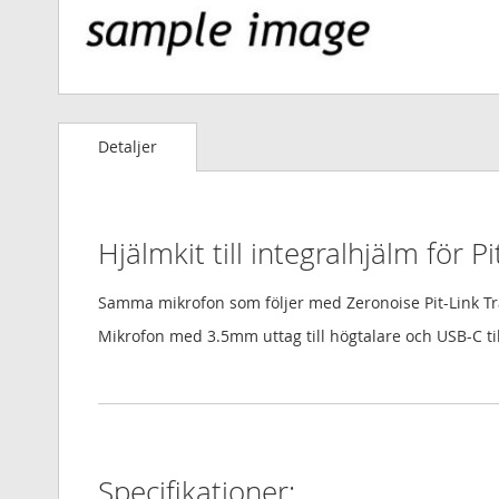
Hoppa
till
Detaljer
början
av
bildgalleriet
Hjälmkit till integralhjälm för Pi
Samma mikrofon som följer med Zeronoise Pit-Link Tra
Mikrofon med 3.5mm uttag till högtalare och USB-C til
Specifikationer: