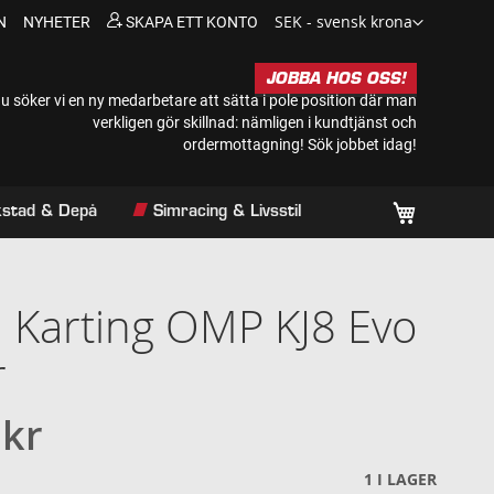
Valuta
SEK - svensk krona
N
NYHETER
SKAPA ETT KONTO
JOBBA HOS OSS!
u söker vi en ny medarbetare att sätta i pole position där man
verkligen gör skillnad: nämligen i kundtjänst och
ordermottagning!
Sök jobbet idag!
Min kundv
rkstad & Depå
Simracing & Livsstil
 Karting OMP KJ8 Evo
r
 kr
1
I LAGER