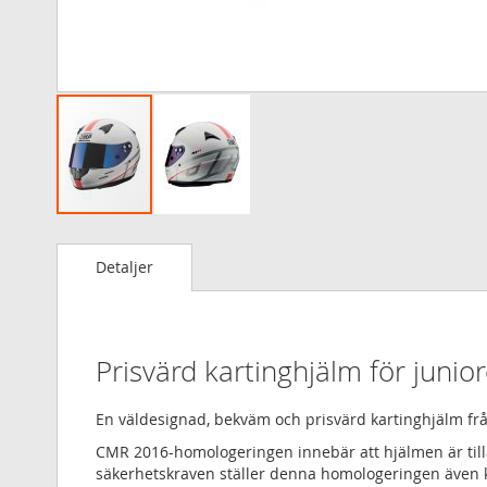
Hoppa
till
Detaljer
början
av
bildgalleriet
Prisvärd kartinghjälm för junior
En väldesignad, bekväm och prisvärd kartinghjälm f
CMR 2016-homologeringen innebär att hjälmen är till
säkerhetskraven ställer denna homologeringen även kra