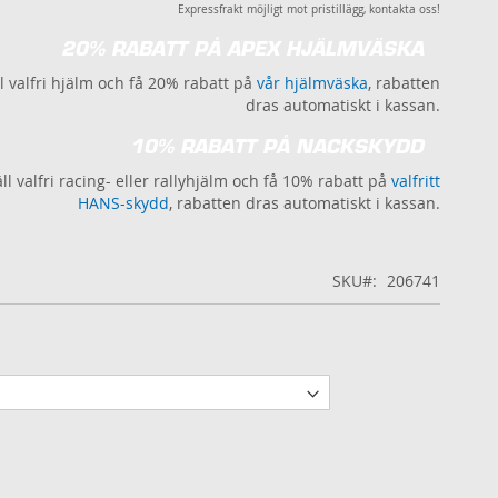
Expressfrakt möjligt mot pristillägg, kontakta oss!
20% RABATT PÅ APEX HJÄLMVÄSKA
l valfri hjälm och få 20% rabatt på
vår hjälmväska
, rabatten
dras automatiskt i kassan.
10% RABATT PÅ NACKSKYDD
ll valfri racing- eller rallyhjälm och få 10% rabatt på
valfritt
HANS-skydd
, rabatten dras automatiskt i kassan.
SKU
206741