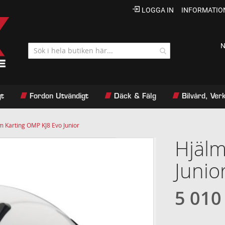
LOGGA IN
INFORMATIO
N
gt
Fordon Utvändigt
Däck & Fälg
Bilvård, Ve
m Karting OMP KJ8 Evo Junior
Hjälm
Junio
5 010