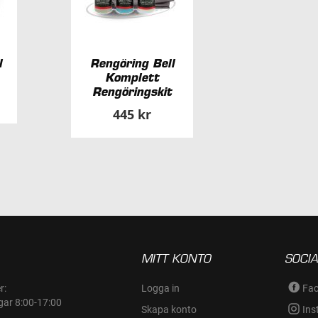
l
Rengöring Bell
Komplett
Rengöringskit
445 kr
MITT KONTO
SOCIA
r:
Logga in
Fa
gar 8:00-17:00
Skapa konto
Ins