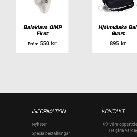
Balaklava OMP
Hjälmväska Bel
First
Svart
550 kr
895 kr
Från:
INFORMATION
KONTAKT
Nyheter
Våra öppettide
Helgfria varda
Specialbeställningar