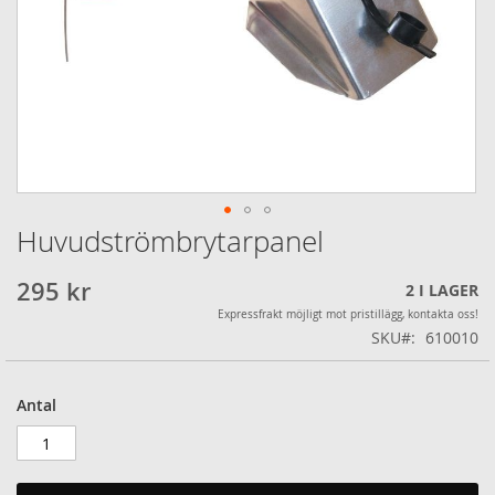
Huvudströmbrytarpanel
Hoppa
till
början
295 kr
2
I LAGER
av
Expressfrakt möjligt mot pristillägg, kontakta oss!
bildgalleriet
SKU
610010
Antal