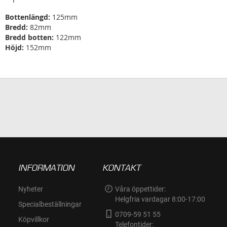
Bottenlängd:
125mm
Bredd:
82mm
Bredd botten:
122mm
Höjd:
152mm
INFORMATION
KONTAKT
Nyheter
Våra öppettider:
Helgfria vardagar 8:00-17:00
Specialbeställningar
0709-59 51 55
Köpvillkor
Telefontider: