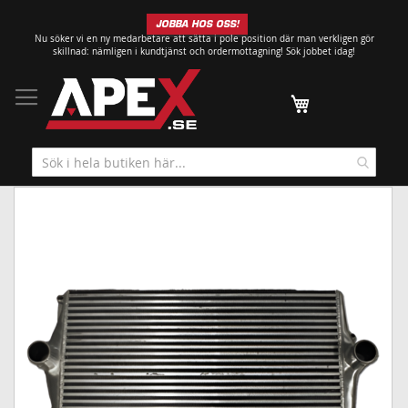
Hoppa
JOBBA HOS OSS!
till
Nu söker vi en ny medarbetare att sätta i pole position där man verkligen gör
innehållet
skillnad: nämligen i kundtjänst och ordermottagning!
Sök jobbet idag!
Min kundvagn
Hoppa
till
slutet
av
bildgalleriet