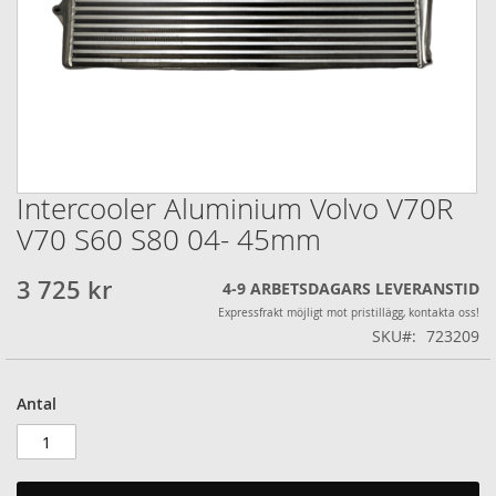
Intercooler Aluminium Volvo V70R
Hoppa
till
V70 S60 S80 04- 45mm
början
av
3 725 kr
4-9 ARBETSDAGARS LEVERANSTID
bildgalleriet
Expressfrakt möjligt mot pristillägg, kontakta oss!
SKU
723209
Antal