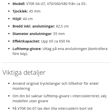
Modell:
V70R 04–07, V70/S60/S80 från ca 05–
Tjocklek:
45 mm
Höjd:
44 cm
Bredd inkl. anslutningar:
82,5 cm
Diameter anslutningar:
55 mm
Effektkapacitet:
Upp till ca 650 hk
Lufttemp-givare:
Uttag på ena anslutningen (kontrollera
före köp)
Viktiga detaljer
Använd original tryckslangar och tillbehör för enkel
montering
Om din bil saknar lufttemp-givare i intercoolerröret, välj
modellen utan givare
På V70R 04–07 tas den lilla intercoolern bort vid