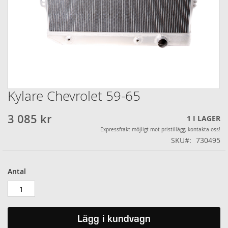
Kylare Chevrolet 59-65
Hoppa
till
början
3 085 kr
1
I LAGER
av
Expressfrakt möjligt mot pristillägg, kontakta oss!
bildgalleriet
SKU
730495
Antal
Lägg i kundvagn