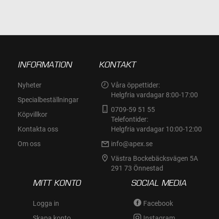
INFORMATION
KONTAKT
Nyheter
Våra öppettider:
Helgfria vardagar 8:00-17:00
Specialbeställningar
0709-59 51 55
Köpvillkor
Telefontider:
Kontakta oss
Helgfria vardagar 10:00-12:00
Om oss
info@apex.se
Västra Bockebäcksvägen 5A
291 73 Önnestad
MITT KONTO
SOCIAL MEDIA
Logga in
Facebook
Skapa konto
Instagram