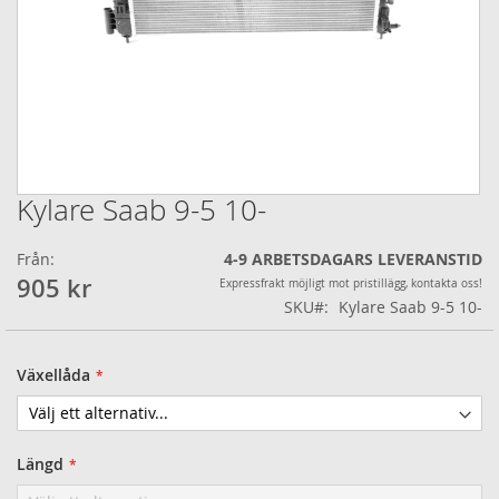
Kylare Saab 9-5 10-
Hoppa
till
början
Från:
4-9 ARBETSDAGARS LEVERANSTID
av
905 kr
Expressfrakt möjligt mot pristillägg, kontakta oss!
bildgalleriet
SKU
Kylare Saab 9-5 10-
Växellåda
Längd