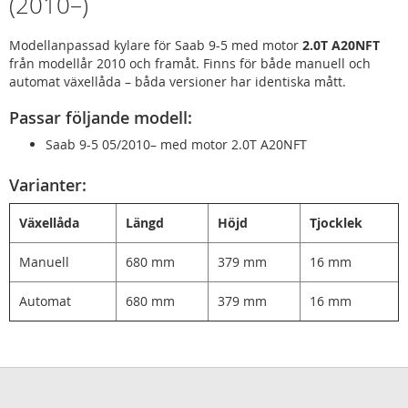
(2010–)
Modellanpassad kylare för Saab 9-5 med motor
2.0T A20NFT
från modellår 2010 och framåt. Finns för både manuell och
automat växellåda – båda versioner har identiska mått.
Passar följande modell:
Saab 9-5 05/2010– med motor 2.0T A20NFT
Varianter:
Växellåda
Längd
Höjd
Tjocklek
Manuell
680 mm
379 mm
16 mm
Automat
680 mm
379 mm
16 mm