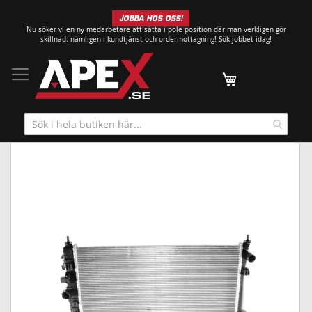
Hoppa
JOBBA HOS OSS!
till
Nu söker vi en ny medarbetare att sätta i pole position där man verkligen gör
innehållet
skillnad: nämligen i kundtjänst och ordermottagning!
Sök jobbet idag!
Min kundvagn
Hoppa
till
slutet
av
bildgalleriet