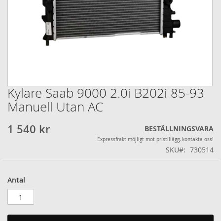
Kylare Saab 9000 2.0i B202i 85-93
Hoppa
till
Manuell Utan AC
början
av
1 540 kr
BESTÄLLNINGSVARA
bildgalleriet
Expressfrakt möjligt mot pristillägg, kontakta oss!
SKU
730514
Antal