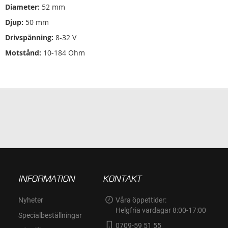
Diameter:
52 mm
Djup:
50 mm
Drivspänning:
8-32 V
Motstånd:
10-184 Ohm
INFORMATION
KONTAKT
Nyheter
Våra öppettider:
Helgfria vardagar 8:00-17:00
Specialbeställningar
0709-59 51 55