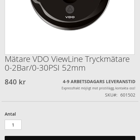
Mätare VDO ViewLine Tryckmätare
Hoppa
till
0-2Bar/0-30PSI 52mm
början
av
840 kr
4-9 ARBETSDAGARS LEVERANSTID
bildgalleriet
Expressfrakt möjligt mot pristillägg, kontakta oss!
SKU
601502
Antal