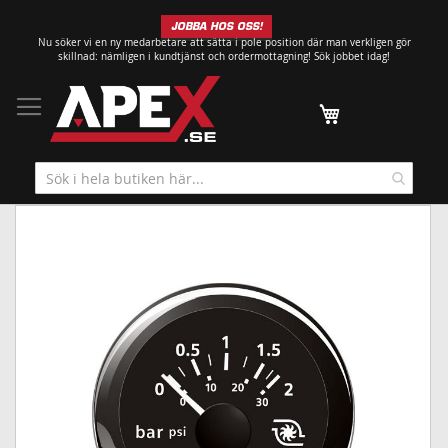
Hoppa
JOBBA HOS OSS!
till
Nu söker vi en ny medarbetare att sätta i pole position där man verkligen gör
innehållet
skillnad: nämligen i kundtjänst och ordermottagning!
Sök jobbet idag!
Min kundvagn
Hoppa
till
slutet
av
bildgalleriet