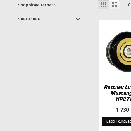
Visa
Rutnät
Listvy
10
Shoppingalternativ
som
VARUMÄRKE
Rattnav Lui
Mustang
HP27
1 730
Lägg i kundva