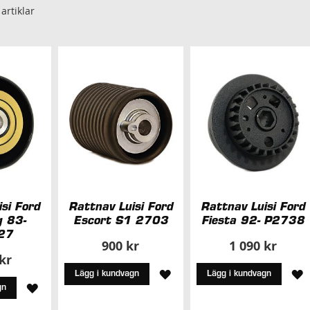
artiklar
si Ford
Rattnav Luisi Ford
Rattnav Luisi Ford
 83-
Escort S1 2703
Fiesta 92- P2738
27
900 kr
1 090 kr
 kr
LÄGG
L
Lägg i kundvagn
Lägg i kundvagn
LÄGG
gn
TILL
T