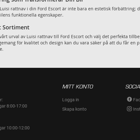
t Luisi rattnav i din Ford Escort är inte bara en estetisk förbättrin
ilens funktionella egenskaper.
t Sortiment
rt urval av Luisi rattnav till Ford Escort och välj det perfekta till
emang för kvalitet och design kan du vara säker på att du får en 
e.
MITT KONTO
SOCIA
r:
Logga in
Fa
gar 8:00-17:00
Skapa konto
Ins
gar 10:00-12:00