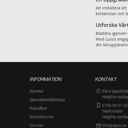
Att installera et
körkänslan och b
Utforska Vår
Bläddra igenom vå
Med Luisis engag
din körupplevels
INFORMATION
KONTAKT
Nyheter
Våra öppettide
Helgfria varda
Specialbeställningar
0709-59 51 55
Köpvillkor
Telefontider:
Kontakta oss
Helgfria varda
Om oss
info@apex.se