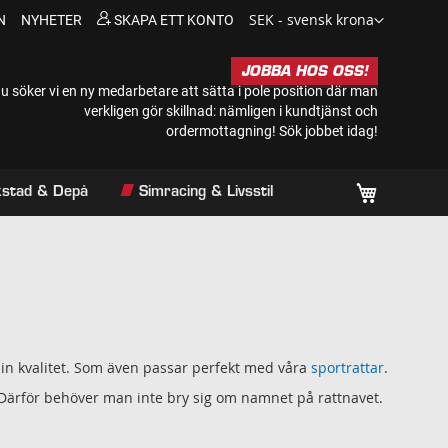
Valuta
SEK - svensk krona
N
NYHETER
SKAPA ETT KONTO
JOBBA HOS OSS!
u söker vi en ny medarbetare att sätta i pole position där man
verkligen gör skillnad: nämligen i kundtjänst och
ordermottagning!
Sök jobbet idag!
Min kundv
rkstad & Depå
Simracing & Livsstil
r sin kvalitet. Som även passar perfekt med våra
sportrattar
.
l. Därför behöver man inte bry sig om namnet på rattnavet.