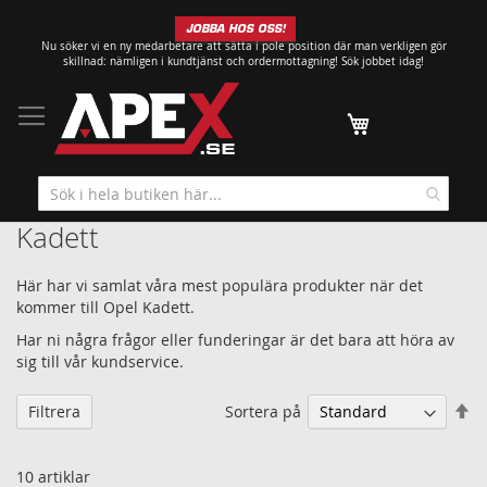
Hoppa
JOBBA HOS OSS!
till
Nu söker vi en ny medarbetare att sätta i pole position där man verkligen gör
innehållet
skillnad: nämligen i kundtjänst och ordermottagning!
Sök jobbet idag!
Min kundvagn
Kadett
Här har vi samlat våra mest populära produkter när det
kommer till Opel Kadett.
Har ni några frågor eller funderingar är det bara att höra av
sig till vår kundservice.
Sä
Sortera på
Filtrera
fa
so
10
artiklar