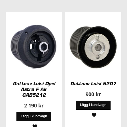
Rattnav Luisi Opel
Rattnav Luisi 5207
Astra F Air
900 kr
CAB5212
2 190 kr
Lägg i kundvagn
LÄGG
Lägg i kundvagn
TILL
LÄGG