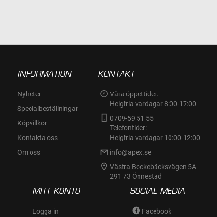
I
I
ÖNSKELISTA
ÖNSKELISTA
INFORMATION
KONTAKT
Nyheter
Våra öppettider:
Helgfria vardagar 8:00-17:00
Specialbeställningar
0709-59 51 55
Köpvillkor
Telefontider:
Kontakta oss
Helgfria vardagar 10:00-12:00
Om oss
info@apex.se
Västra Bockebäcksvägen 5A
291 73 Önnestad
MITT KONTO
SOCIAL MEDIA
Logga in
Facebook