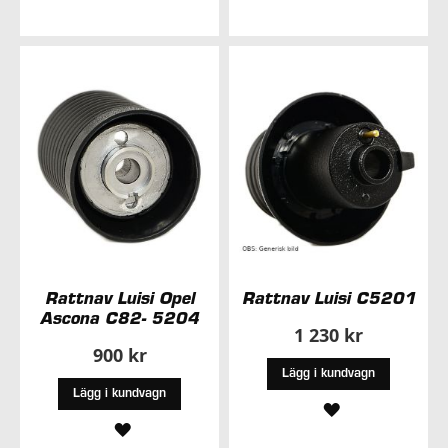
TILL
TILL
I
I
ÖNSKELISTA
ÖNSKELISTA
Rattnav Luisi Opel
Rattnav Luisi C5201
Ascona C82- 5204
1 230 kr
900 kr
Lägg i kundvagn
Lägg i kundvagn
LÄGG
LÄGG
TILL