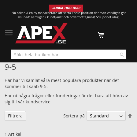
Hoppa
JOBBA HOS OSS!
till
Nu söker vi en ny medarbetare att sätta i pole position där man verkligen gör
innehållet
skillnad: nämligen i kundtjänst och ordermottagning!
Sök jobbet idag!
Min kundvagn
9-5
Här har vi samlat våra mest populära produkter när det
kommer till saab 9-5.
Har ni några frågor eller funderingar är det bara att höra av
sig till vår kundservice.
Sä
Sortera på
Filtrera
fa
so
1
Artikel