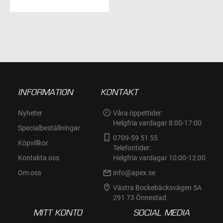
TILL
I
ÖNSKELISTA
INFORMATION
KONTAKT
Nyheter
Våra öppettider:
Helgfria vardagar 8:00-17:00
Specialbeställningar
0709-59 51 55
Köpvillkor
Telefontider:
Kontakta oss
Helgfria vardagar 10:00-12:00
Om oss
info@apex.se
Västra Bockebäcksvägen 5A
291 73 Önnestad
MITT KONTO
SOCIAL MEDIA