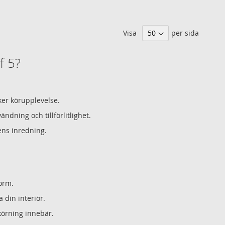
Visa
per sida
f 5?
ker körupplevelse.
ndning och tillförlitlighet.
ens inredning.
form.
a din interiör.
körning innebär.