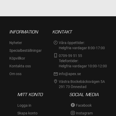
INFORMATION
KONTAKT
Nyheter
Våra öppettider:
Helgfria vardagar 8:00-17:00
Specialbeställningar
0709-59 51 55
Köpvillkor
Telefontider:
Kontakta oss
Helgfria vardagar 10:00-12:00
Om oss
info@apex.se
Västra Bockebäcksvägen 5A
291 73 Önnestad
MITT KONTO
SOCIAL MEDIA
Logga in
Facebook
Skapa konto
Instagram