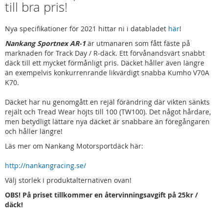
till bra pris!
Nya specifikationer för 2021 hittar ni i databladet
här
!
Nankang Sportnex AR-1
är utmanaren som fått fäste på
marknaden för Track Day / R-däck. Ett förvånandsvärt snabbt
däck till ett mycket förmånligt pris. Däcket håller även längre
än exempelvis konkurrenrande likvärdigt snabba Kumho V70A
K70.
Däcket har nu genomgått en rejäl förändring där vikten sänkts
rejält och Tread Wear höjts till 100 (TW100). Det något hårdare,
men betydligt lättare nya däcket är snabbare än föregångaren
och håller längre!
Läs mer om Nankang Motorsportdäck här:
http://nankangracing.se/
Välj storlek i produktalternativen ovan!
OBS! På priset tillkommer en återvinningsavgift på 25kr /
däck!