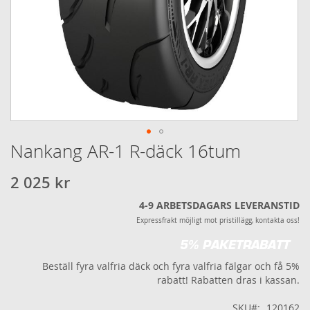
Nankang AR-1 R-däck 16tum
Hoppa
till
början
2 025 kr
av
bildgalleriet
4-9 ARBETSDAGARS LEVERANSTID
Expressfrakt möjligt mot pristillägg, kontakta oss!
5% PAKETRABATT
Beställ fyra valfria däck och fyra valfria fälgar och få 5%
rabatt! Rabatten dras i kassan.
SKU
120162