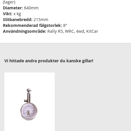
(lager)
D
iameter:
640
mm
V
ikt:
x
kg
Slitbanebredd:
215
mm
R
ekommenderad fälgstorlek:
8"
Användningsområde:
Rally R5, WRC, 4wd, KitCar
Vi hittade andra produkter du kanske gillar!