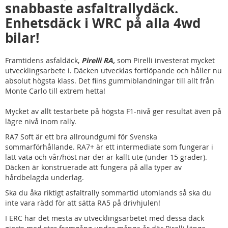
snabbaste asfaltrallydäck.
Enhetsdäck i WRC på alla 4wd
bilar!
Framtidens asfaldäck,
Pirelli RA,
som Pirelli investerat mycket
utvecklingsarbete i. Däcken utvecklas fortlöpande och håller nu
absolut högsta klass. Det fiins gummiblandningar till allt från
Monte Carlo till extrem hetta!
Mycket av allt testarbete på högsta F1-nivå ger resultat även på
lägre nivå inom rally.
RA7 Soft är ett bra allroundgumi för Svenska
sommarförhållande. RA7+ är ett intermediate som fungerar i
lätt väta och vår/höst när der är kallt ute (under 15 grader).
Däcken är konstruerade att fungera på alla typer av
hårdbelagda underlag.
Ska du åka riktigt asfaltrally sommartid utomlands så ska du
inte vara rädd för att sätta RA5 på drivhjulen!
I ERC har det mesta av utvecklingsarbetet med dessa däck