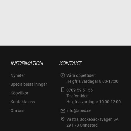
INFORMATION
KONTAKT
Nyheter
Våra öppettider:
Helgfria vardagar 8:00-17:00
Specialbeställningar
0709-59 51 55
Köpvillkor
Telefontider:
Kontakta oss
Helgfria vardagar 10:00-12:00
Om oss
info@apex.se
Västra Bockebäcksvägen 5A
291 73 Önnestad