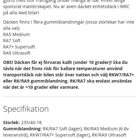
gjorts med stor framgång under många år där Pirelli länge
sponsrat mästerskapet. Nu är även däcket enhetsdäck i WRC
på alla 4wd bilar!
Däcken finns i flera gummiblandningar (vissa storlekar har inte
alla val):
RA5 Medium
RA7 Soft
RA7+ Supersoft
RA9 Ultrasoft
OBS! Däcken får ej förvaras kallt (under 10 grader)! Ska du
tävla när det finns risk för kallare temperaturer använd
transportdäck när bilen står över natten och välj RKW7/RA7+
eller RK/RA9 gummiblandning. RK/RA7 ska endast användas
när det är +10 grader eller varmare.
Specifikation
Storlek:
235/40-18
Gummiblandning:
RK/RA7 Soft (lager), RK/RA5 Medium (6-8v
leveranstid), RKW7/RA7+ Supersoft (lager), RK/RA9 Ultrasoft