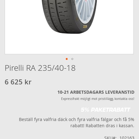
Pirelli RA 235/40-18
Hoppa
till
början
6 625 kr
av
bildgalleriet
10-21 ARBETSDAGARS LEVERANSTID
Expressfrakt möjligt mot pristillägg, kontakta oss!
5% PAKETRABATT
Beställ fyra valfria däck och fyra valfria fälgar och få 5%
rabatt! Rabatten dras i kassan.
SKU
102163