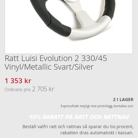
Ratt Luisi Evolution 2 330/45
Hoppa
till
Vinyl/Metallic Svart/Silver
början
av
1 353 kr
Specialpris
bildgalleriet
2 705 kr
Ordinarie pris
2
I LAGER
Expressfrakt möjligt mot pristillägg, kontakta oss!
10% RABATT PÅ RATT OCH RATTNAV
Beställ valfri ratt och rattnav så sparar du tio procent,
rabatten dras automatiskt i kassan.