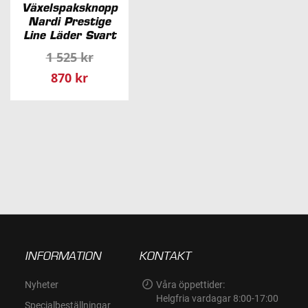
Växelspaksknopp
Nardi Prestige
Line Läder Svart
1 525 kr
Specialpris
870 kr
INFORMATION
KONTAKT
Nyheter
Våra öppettider:
Helgfria vardagar 8:00-17:00
Specialbeställningar