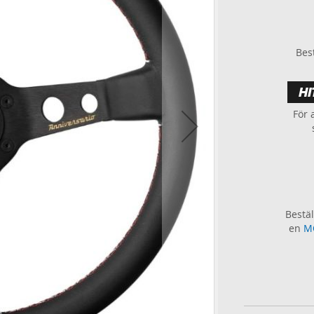
Best
HI
För 
Bestäl
en
M