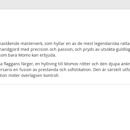
astående mästerverk, som hyllar en av de mest legendariska ratt
r handgjord med precision och passion, och pryds av utsökta guldlog
v som bara Momo kan erbjuda.
 flaggans färger, en hyllning till Momos rötter och den djupa ankny
rio en fusion av prestanda och sofistikation. Den är särskilt utf
ion möter överlägsen kontroll.