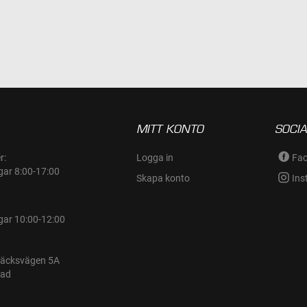
MITT KONTO
SOCIA
r:
Logga in
Fa
gar 8:00-17:00
Skapa konto
Ins
gar 10:00-12:00
bäcksvägen 5A
tad