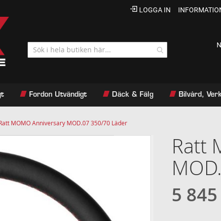
LOGGA IN
INFORMATIO
N
gt
Fordon Utvändigt
Däck & Fälg
Bilvård, Ve
Ratt MOMO Anniversary MOD.07 350/70 Läder
Ratt
MOD.
5 845