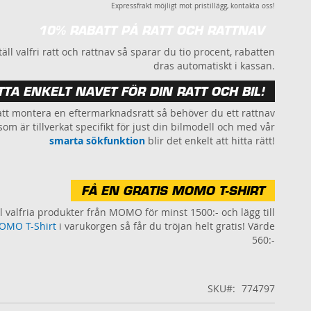
Expressfrakt möjligt mot pristillägg, kontakta oss!
10% RABATT PÅ RATT OCH RATTNAV
äll valfri ratt och rattnav så sparar du tio procent, rabatten
dras automatiskt i kassan.
TTA ENKELT NAVET FÖR DIN RATT OCH BIL!
att montera en eftermarknadsratt så behöver du ett rattnav
som är tillverkat specifikt för just din bilmodell och med vår
smarta sökfunktion
blir det enkelt att hitta rätt!
FÅ EN GRATIS MOMO T-SHIRT
l valfria produkter från MOMO för minst 1500:- och lägg till
OMO T-Shirt
i varukorgen så får du tröjan helt gratis! Värde
560:-
SKU
774797