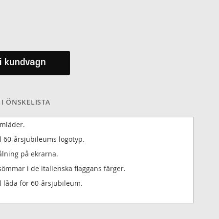
i kundvagn
 I ÖNSKELISTA
mläder.
l 60-årsjubileums logotyp.
lning på ekrarna.
sömmar i de italienska flaggans färger.
l låda för 60-årsjubileum.