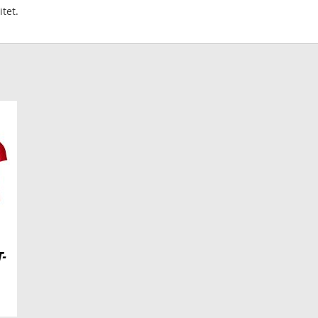
tet.
-