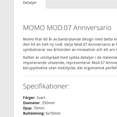
Detaljer
MOMO MOD.07 Anniversario
Momo firar 60 år av banbrytande design med detta en
den till en helt ny nivå. Varje Mod.07 Anniversario ä
symboliserar sex årtionden av innovation och ett ar
Ratten är utsmyckad med sydda detaljer i de italienska
imponerande utseende, representerar Mod.07 Anniversa
körupplevelse utan motstycke, där ergonomisk perfekt
Specifikationer:
Färger
: Svart
Diameter
: 350mm
Djup:
70mm
Bultdelning:
6x70mm