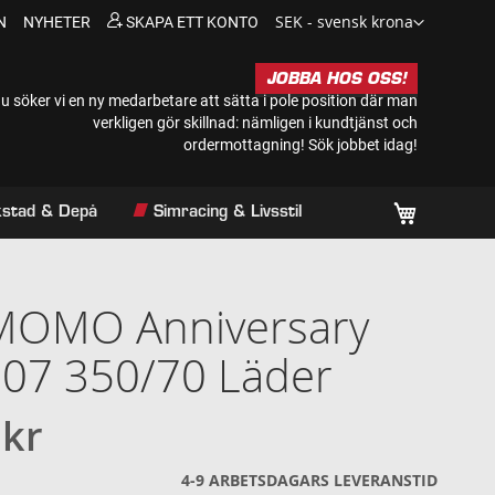
Valuta
SEK - svensk krona
N
NYHETER
SKAPA ETT KONTO
JOBBA HOS OSS!
u söker vi en ny medarbetare att sätta i pole position där man
verkligen gör skillnad: nämligen i kundtjänst och
ordermottagning!
Sök jobbet idag!
Min kundv
rkstad & Depå
Simracing & Livsstil
 MOMO Anniversary
07 350/70 Läder
 kr
4-9 ARBETSDAGARS LEVERANSTID