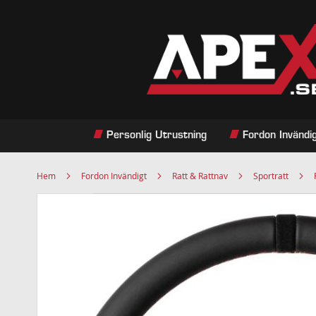
Hoppa
till
innehållet
Personlig Utrustning
Fordon Invändi
Hem
Fordon Invändigt
Ratt & Rattnav
Sportratt
Hoppa
till
slutet
av
bildgalleriet