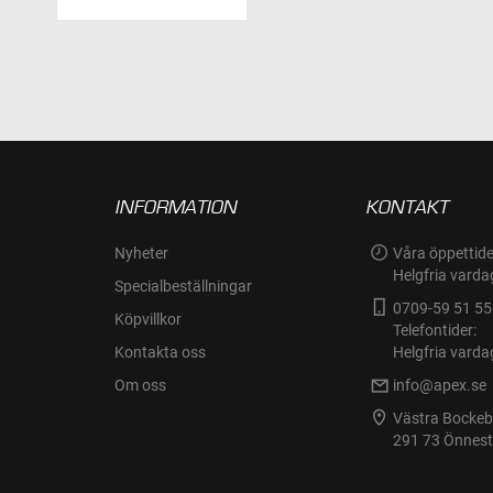
INFORMATION
KONTAKT
Nyheter
Våra öppettide
Helgfria varda
Specialbeställningar
0709-59 51 55
Köpvillkor
Telefontider:
Kontakta oss
Helgfria varda
Om oss
info@apex.se
Västra Bocke
291 73 Önnes