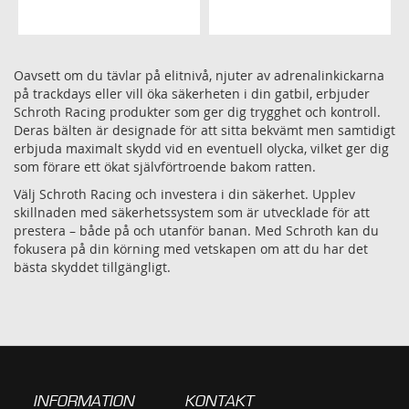
I
TILL
ÖNSKELISTA
I
Oavsett om du tävlar på elitnivå, njuter av adrenalinkickarna
ÖNSKELISTA
på trackdays eller vill öka säkerheten i din gatbil, erbjuder
Schroth Racing produkter som ger dig trygghet och kontroll.
Deras bälten är designade för att sitta bekvämt men samtidigt
erbjuda maximalt skydd vid en eventuell olycka, vilket ger dig
som förare ett ökat självförtroende bakom ratten.
Välj Schroth Racing och investera i din säkerhet. Upplev
skillnaden med säkerhetssystem som är utvecklade för att
prestera – både på och utanför banan. Med Schroth kan du
fokusera på din körning med vetskapen om att du har det
bästa skyddet tillgängligt.
INFORMATION
KONTAKT