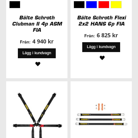
Bälte Schroth
Bälte Schroth Flexi
Clubman II 4p ASM
2x2 HANS 6p FIA
FIA
6 825 kr
Från:
4 940 kr
Från:
Lägg i kundvagn
Lägg i kundvagn
LÄGG
LÄGG
TILL
TILL
I
I
ÖNSKELISTA
ÖNSKELISTA