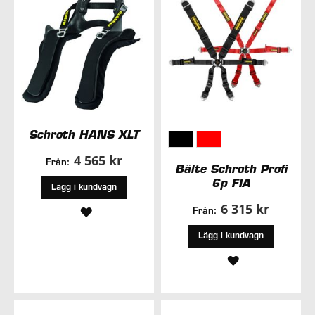
Schroth HANS XLT
4 565 kr
Från:
Bälte Schroth Profi
6p FIA
Lägg i kundvagn
6 315 kr
LÄGG
Från:
TILL
Lägg i kundvagn
LÄGG
I
TILL
ÖNSKELISTA
I