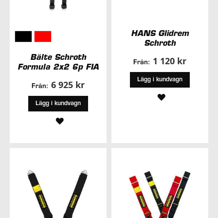
HANS Glidrem
Schroth
Bälte Schroth
1 120 kr
Från:
Formula 2x2 6p FIA
Lägg i kundvagn
6 925 kr
Från:
LÄGG
Lägg i kundvagn
TILL
LÄGG
I
TILL
ÖNSKELISTA
I
ÖNSKELISTA