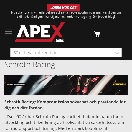
Hoppa
JOBBA HOS OSS!
till
Nu söker vi en ny medarbetare att sätta i pole position där man verkligen gör
innehållet
skillnad: nämligen i kundtjänst och ordermottagning!
Sök jobbet idag!
Min kundvagn
Schroth Racing
Schroth Racing: Kompromisslös säkerhet och prestanda för
dig och ditt fordon.
I över 60 år har Schroth Racing varit ett ledande namn inom
utveckling och tillverkning av högkvalitativa säkerhetssystem
för motorsport och tuning. Med en stark koppling till