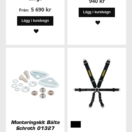
940 kr
5 690 kr
Från:
Lägg i kundvagn
Lägg i kundvagn
LÄGG
LÄGG
TILL
TILL
I
I
ÖNSKELISTA
ÖNSKELISTA
Monteringskit Bälte
Schroth 01327