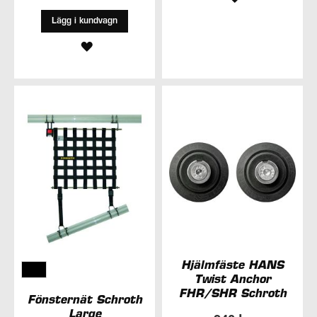
TILL
Lägg i kundvagn
LÄGG
I
TILL
ÖNSKELISTA
I
ÖNSKELISTA
Hjälmfäste HANS
Twist Anchor
FHR/SHR Schroth
Fönsternät Schroth
Large