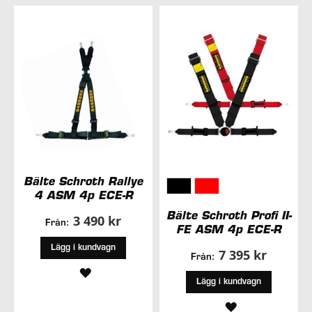
I
I
ÖNSKELISTA
ÖNSKELISTA
Bälte Schroth Rallye
4 ASM 4p ECE-R
Bälte Schroth Profi II-
3 490 kr
Från:
FE ASM 4p ECE-R
Lägg i kundvagn
7 395 kr
Från:
LÄGG
Lägg i kundvagn
TILL
LÄGG