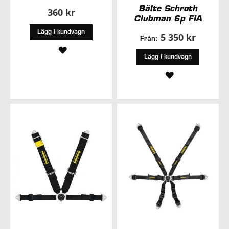
Bälte Schroth
360 kr
Clubman 6p FIA
Lägg i kundvagn
5 350 kr
Från:
LÄGG
Lägg i kundvagn
TILL
LÄGG
I
TILL
ÖNSKELISTA
I
ÖNSKELISTA