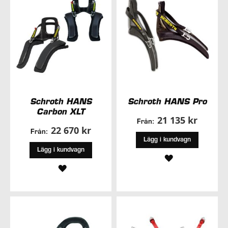
Schroth HANS
Schroth HANS Pro
Carbon XLT
21 135 kr
Från:
22 670 kr
Från:
Lägg i kundvagn
Lägg i kundvagn
LÄGG
LÄGG
TILL
TILL
I
I
ÖNSKELISTA
ÖNSKELISTA