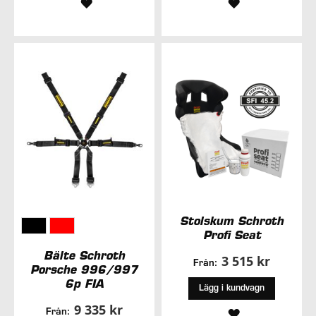
LÄGG
LÄGG
TILL
TILL
I
I
ÖNSKELISTA
ÖNSKELISTA
Stolskum Schroth
Profi Seat
Bälte Schroth
3 515 kr
Från:
Porsche 996/997
6p FIA
Lägg i kundvagn
9 335 kr
LÄGG
Från: