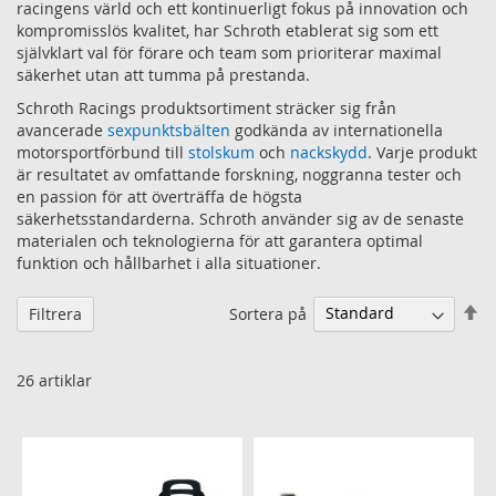
racingens värld och ett kontinuerligt fokus på innovation och
kompromisslös kvalitet, har Schroth etablerat sig som ett
självklart val för förare och team som prioriterar maximal
säkerhet utan att tumma på prestanda.
Schroth Racings produktsortiment sträcker sig från
avancerade
sexpunktsbälten
godkända av internationella
motorsportförbund till
stolskum
och
nackskydd
. Varje produkt
är resultatet av omfattande forskning, noggranna tester och
en passion för att överträffa de högsta
säkerhetsstandarderna. Schroth använder sig av de senaste
materialen och teknologierna för att garantera optimal
funktion och hållbarhet i alla situationer.
Sä
Sortera på
Filtrera
fa
so
26
artiklar