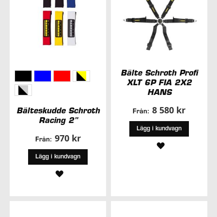
Bälte Schroth Profi
XLT 6P FIA 2X2
HANS
8 580 kr
Bälteskudde Schroth
Från:
Racing 2"
Lägg i kundvagn
970 kr
Från:
LÄGG
Lägg i kundvagn
TILL
LÄGG
I
TILL
ÖNSKELISTA
I