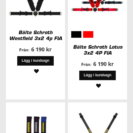
Bälte Schroth
Westfield 3x2 4p FIA
Bälte Schroth Lotus
6 190 kr
Från:
3x2 4P FIA
Lägg i kundvagn
6 190 kr
Från:
LÄGG
Lägg i kundvagn
TILL
LÄGG
I
TILL
ÖNSKELISTA
I
ÖNSKELISTA